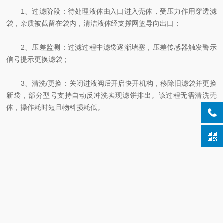
‌1、过滤阶段‌：待处理液体由入口进入壳体，受压力作用穿透滤
袋，杂质被截留在袋内，清洁液体经支撑网篮导向出口；
‌2、压差监测‌：过滤过程中滤袋逐渐堵塞，压差传感器触发警示
信号提示更换滤袋；
‌3、清洗/更换‌：关闭进液阀后开启快开机构，移除旧滤袋并更换
新袋，部分型号支持自动反冲洗实现滤饼排出。该过程无需清洗壳
体，操作耗时短且物料损耗低。