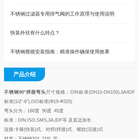
不锈钢过滤器专用排气阀的工作原理与使用说明
快装外丝有什么特点？
不锈钢视镜安装指南：精准操作确保使用效果
产品介绍
不锈钢
90°焊接
弯头
尺寸规格：DIN标准(DN10-DN150),3A/IDF
标准(1/2"-6"),ISO标准(Ф19-Ф325)
弯头分为：180度 90度 45度
标准：DIN,ISO,SMS,3A,IDF等 及直边加长
连接:卡箍(快装)式、对焊(焊接)式、螺纹(活接)式
材质：不锈钢304,,316L,等