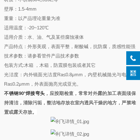
壁厚：1.5-4mm
重量：以产品理论重量为准
适用温度：-20~120℃
适用介质：水、油、气及某些腐蚀液体
产品特点：外形美观，表面平整，耐酸碱，抗防腐，质感性能强
技术参数：请参看管件产品技术参数
包装方式:木箱 ，木箱，防震膜包装或者其它
光洁度：内外镜面光洁度Ra≤0.8μmm，内壁机械抛光与电抛光
Ra≤0.2μmm，外表面抛亮光或亚光。
不锈钢
90°焊接
弯头
，应按期检查，常常对外露的加工表面须保
持清洁，清除污垢，整洁地存放在室内透风干燥的地方，严禁堆
置或露天存放。