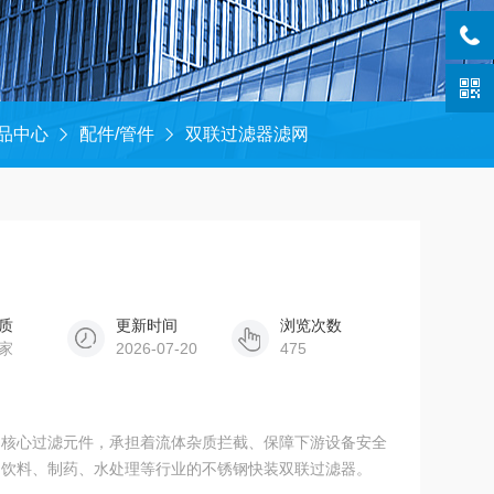
品中心
配件/管件
双联过滤器滤网
质
更新时间
浏览次数
家
2026-07-20
475
的核心过滤元件，承担着流体杂质拦截、保障下游设备安全
品饮料、制药、水处理等行业的不锈钢快装双联过滤器。